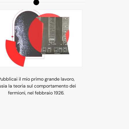
Pubblicai il mio primo grande lavoro,
ssia la teoria sul comportamento dei
Tra la fine de
fermioni, nel febbraio 1926.
mesi degli a
Fisica Nucl
ricerca quasi