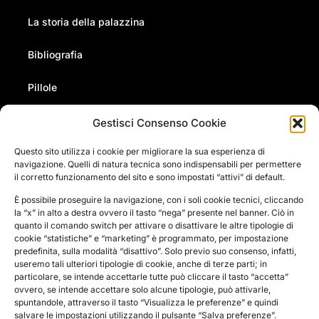
La storia della palazzina
Bibliografia
Pillole
Gestisci Consenso Cookie
Eventi
Questo sito utilizza i cookie per migliorare la sua esperienza di
navigazione. Quelli di natura tecnica sono indispensabili per permettere
Newsletter
il corretto funzionamento del sito e sono impostati “attivi” di default.
Contatti
È possibile proseguire la navigazione, con i soli cookie tecnici, cliccando
la “x” in alto a destra ovvero il tasto “nega” presente nel banner. Ciò in
quanto il comando switch per attivare o disattivare le altre tipologie di
Pressroom
cookie “statistiche” e “marketing” è programmato, per impostazione
predefinita, sulla modalità “disattivo”. Solo previo suo consenso, infatti,
useremo tali ulteriori tipologie di cookie, anche di terze parti; in
particolare, se intende accettarle tutte può cliccare il tasto “accetta”
Il Museo Fermi organizza anche eventi, conferenze,
ovvero, se intende accettare solo alcune tipologie, può attivarle,
presentazioni. Se ti interessano le nostre attività puoi
spuntandole, attraverso il tasto “Visualizza le preferenze” e quindi
iscriverti alla Newsletter mensile “Via Panisperna”.
salvare le impostazioni utilizzando il pulsante “Salva preferenze”.