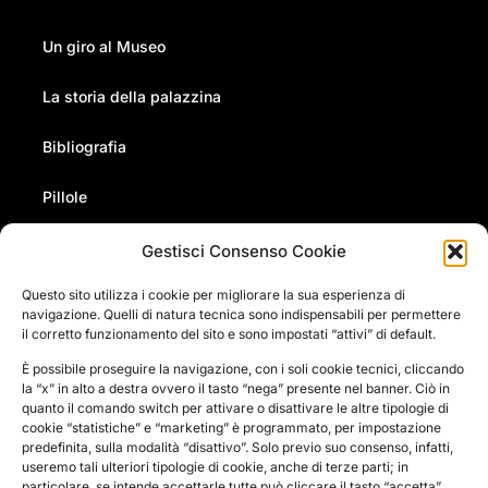
Un giro al Museo
La storia della palazzina
Bibliografia
Pillole
Gestisci Consenso Cookie
Eventi
Questo sito utilizza i cookie per migliorare la sua esperienza di
navigazione. Quelli di natura tecnica sono indispensabili per permettere
Newsletter
il corretto funzionamento del sito e sono impostati “attivi” di default.
Contatti
È possibile proseguire la navigazione, con i soli cookie tecnici, cliccando
la “x” in alto a destra ovvero il tasto “nega” presente nel banner. Ciò in
quanto il comando switch per attivare o disattivare le altre tipologie di
Pressroom
cookie “statistiche” e “marketing” è programmato, per impostazione
predefinita, sulla modalità “disattivo”. Solo previo suo consenso, infatti,
useremo tali ulteriori tipologie di cookie, anche di terze parti; in
particolare, se intende accettarle tutte può cliccare il tasto “accetta”