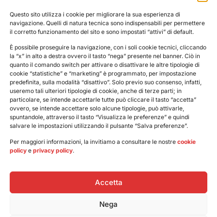
Eventi
Questo sito utilizza i cookie per migliorare la sua esperienza di
navigazione. Quelli di natura tecnica sono indispensabili per permettere
Newsletter
il corretto funzionamento del sito e sono impostati “attivi” di default.
Contatti
È possibile proseguire la navigazione, con i soli cookie tecnici, cliccando
la “x” in alto a destra ovvero il tasto “nega” presente nel banner. Ciò in
quanto il comando switch per attivare o disattivare le altre tipologie di
Pressroom
cookie “statistiche” e “marketing” è programmato, per impostazione
predefinita, sulla modalità “disattivo”. Solo previo suo consenso, infatti,
useremo tali ulteriori tipologie di cookie, anche di terze parti; in
particolare, se intende accettarle tutte può cliccare il tasto “accetta”
Il Museo Fermi organizza anche eventi, conferenze,
ovvero, se intende accettare solo alcune tipologie, può attivarle,
presentazioni. Se ti interessano le nostre attività puoi
spuntandole, attraverso il tasto “Visualizza le preferenze” e quindi
iscriverti alla Newsletter mensile “Via Panisperna”.
salvare le impostazioni utilizzando il pulsante “Salva preferenze”.
Per maggiori informazioni, la invitiamo a consultare le nostre
cookie
policy
e
privacy policy
.
Ho letto e accetto
l'informativa sul trattamento dei dati
personali
Accetta
Nega